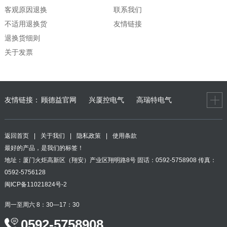
客观原因退换
联系我们
不适用退换货
友情链接
退换货细则
关于发票
友情链接：
顾德益官网
兴厦控电气
高瑞特电气
返回首页
|
关于我们
|
隐私政策
|
使用条款
最好的产品，是我们的标签！
地址：厦门火炬高新区（翔安）产业区翔明路8号 固话：0592-5758908 传真：
0592-5756128
闽ICP备11021824号-2
周一至周六 8：30—17：30
0592-5758908